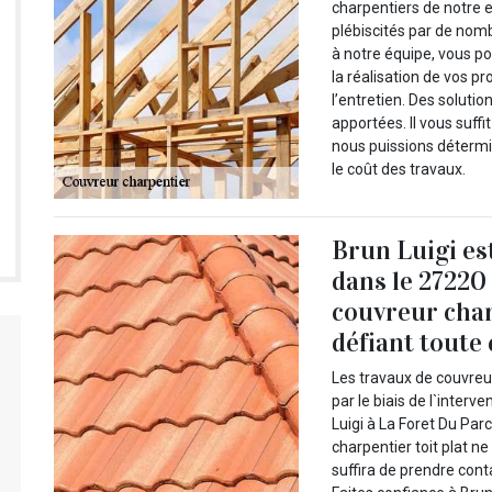
charpentiers de notre e
plébiscités par de nom
à notre équipe, vous po
la réalisation de vos pr
l’entretien. Des soluti
apportées. Il vous suffi
nous puissions détermin
le coût des travaux.
Brun Luigi es
dans le 27220
couvreur charp
défiant toute
Les travaux de couvreur
par le biais de l`inter
Luigi à La Foret Du Par
charpentier toit plat ne
suffira de prendre cont