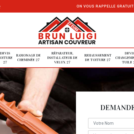
e
ON VOUS RAPPELLE GRATUI
DEVIS
RÉPARATEUR,
DEVI
RAMONAGE DE
REHAUSSEMENT
OITURE
INSTALLATEUR DE
CHANGEME
CHEMINÉE 27
DE TOITURE 27
27
VELUX 27
TUILE 
DEMANDE 