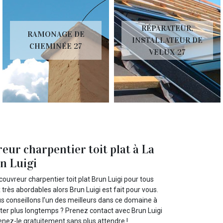
RÉPARATEUR,
RAMONAGE DE
INSTALLATEUR DE
CHEMINÉE 27
VELUX 27
eur charpentier toit plat à La
un Luigi
ouvreur charpentier toit plat Brun Luigi pour tous
 très abordables alors Brun Luigi est fait pour vous.
s conseillons l’un des meilleurs dans ce domaine à
iter plus longtemps ? Prenez contact avec Brun Luigi
ez-le gratuitement sans plus attendre !