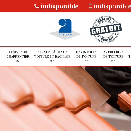
indisponible
indisponibl
COUVREUR
POSE DE BÂCHE DE
DEVIS FUITE
ENTREPRISE
CHARPENTIER
TOITURE ET BÂCHAGE
DE TOITURE
DE TOITURE
T
27
27
27
27