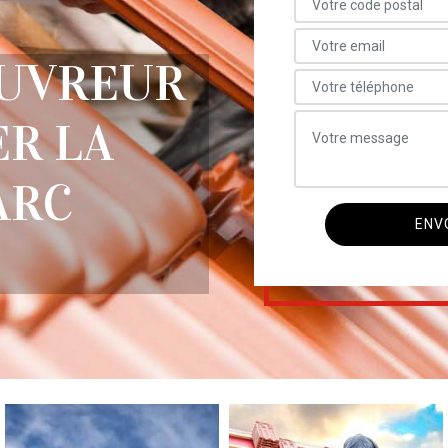
OUVREUR
R LA
ARC