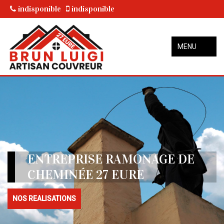
indisponible
indisponible
MENU
ENTREPRISE RAMONAGE DE
CHEMINÉE 27 EURE
NOS REALISATIONS