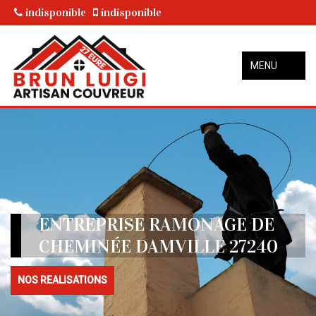
indisponible
indisponible
MENU
ENTREPRISE RAMONAGE DE
CHEMINÉE DAMVILLE 27240
NOS REALISATIONS