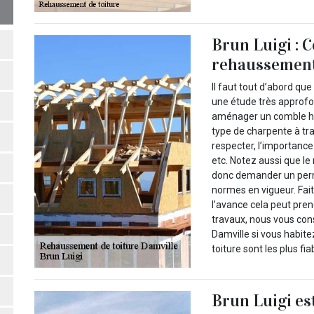
Brun Luigi : C
rehaussement
Il faut tout d’abord q
une étude très approfo
aménager un comble hab
type de charpente à trav
respecter, l’importance
etc. Notez aussi que l
donc demander un perm
normes en vigueur. Fai
l’avance cela peut pren
travaux, nous vous cons
Damville si vous habit
toiture sont les plus fia
Brun Luigi es