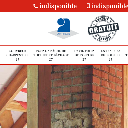
indisponible
indisponibl
COUVREUR
POSE DE BÂCHE DE
DEVIS FUITE
ENTREPRISE
CHARPENTIER
TOITURE ET BÂCHAGE
DE TOITURE
DE TOITURE
T
27
27
27
27