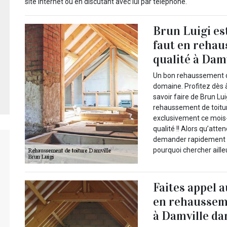
site internet ou en discutant avec lui par téléphone.
Brun Luigi est
faut en rehau
qualité à Dam
Un bon rehaussement de
domaine. Profitez dès 
savoir faire de Brun Lu
rehaussement de toitur
exclusivement ce mois-
qualité !! Alors qu’at
demander rapidement un
pourquoi chercher aille
Faites appel 
en rehausseme
à Damville da