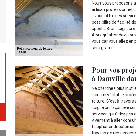
Nous vous proposons alo
artisan professionnel 
il vous offre ses servi
possibilité de facilité 
appel à Brun Luigi qui
Alors qu’attendez-vous
vous car vous allez en 
sera gratuit.
Pour vos proj
à Damville dan
Ne cherchez plus inut
Luigi un véritable pro
toiture. C’est à trave
Luigi a pu façonnée son
services qui à des prix
vivement à aller consult
téléphoner directement 
travaux de rehaussemen