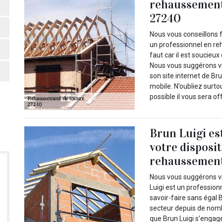
rehaussement 
27240
Nous vous conseillons f
un professionnel en reh
faut car il est soucieux
Nous vous suggérons vi
son site internet de Br
mobile. N’oubliez surt
possible il vous sera of
Brun Luigi est
votre disposi
rehaussement
Nous vous suggérons vi
Luigi est un profession
savoir-faire sans égal 
secteur depuis de nom
que Brun Luigi s’engage 