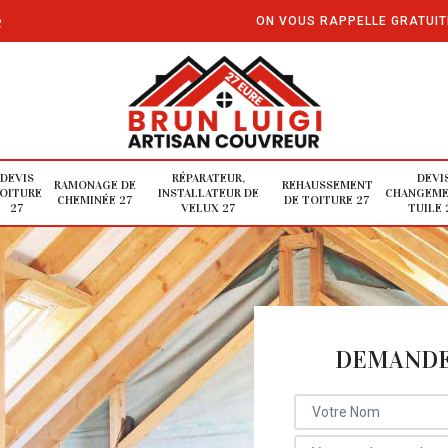
e
ON VOUS RAPPELLE GRATUI
DEVIS
RÉPARATEUR,
DEVI
RAMONAGE DE
REHAUSSEMENT
OITURE
INSTALLATEUR DE
CHANGEME
CHEMINÉE 27
DE TOITURE 27
27
VELUX 27
TUILE 
DEMANDE 