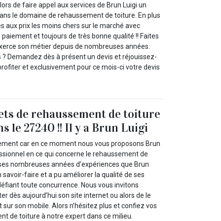
rs de faire appel aux services de Brun Luigi un
dans le domaine de rehaussement de toiture. En plus
ces aux prix les moins chers sur le marché avec
de paiement et toujours de très bonne qualité !! Faites
 exerce son métier depuis de nombreuses années.
 ? Demandez dès à présent un devis et réjouissez-
profiter et exclusivement pour ce mois-ci votre devis
ets de rehaussement de toiture
s le 27240 !! Il y a Brun Luigi
ilement car en ce moment nous vous proposons Brun
fessionnel en ce qui concerne le rehaussement de
rs ses nombreuses années d’expériences que Brun
 savoir-faire et a pu améliorer la qualité de ses
 défiant toute concurrence. Nous vous invitons
er dès aujourd’hui son site internet ou alors de le
sur son mobile. Alors n’hésitez plus et confiez vos
t de toiture à notre expert dans ce milieu.