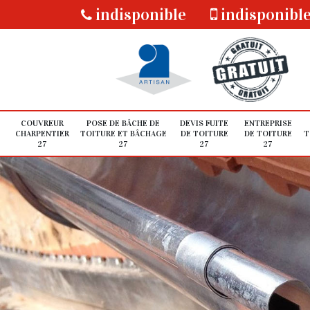
indisponible
indisponibl
COUVREUR
POSE DE BÂCHE DE
DEVIS FUITE
ENTREPRISE
CHARPENTIER
TOITURE ET BÂCHAGE
DE TOITURE
DE TOITURE
T
27
27
27
27