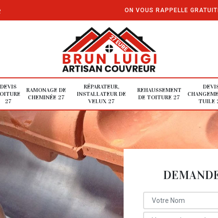
e
ON VOUS RAPPELLE GRATUI
DEVIS
RÉPARATEUR,
DEVI
RAMONAGE DE
REHAUSSEMENT
OITURE
INSTALLATEUR DE
CHANGEME
CHEMINÉE 27
DE TOITURE 27
27
VELUX 27
TUILE 
DEMANDE 