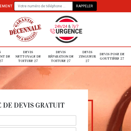
TEMENT
S
DEVIS
DEVIS
DEVIS
DEVIS POSE DE
NT DE
NETTOYAGE DE
RÉPARATION DE
ZINGUEUR
GOUTTIÈRE 27
27
TOITURE 27
TOITURE 27
27
DE DEVIS GRATUIT