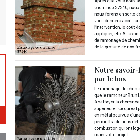
Après que vous nous 
cheminée 27240, nous é
nous ferons en sorte de
vous donnera accès au 
l’intervention, le coût 
appliquer, etc. A savoir
de ramonage de chemin
de la gratuité de nos f
Notre savoir-
par le bas
Le ramonage de chemin
que le ramoneur Brun L
à nettoyer la cheminée 
supérieure ; ce qui est p
en métal pourvue d’une 
permettra de nous déba
combustion qui ont logé
main votre projet.