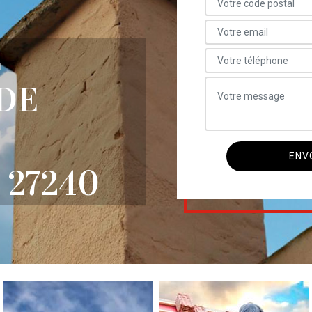
E
DE
27240