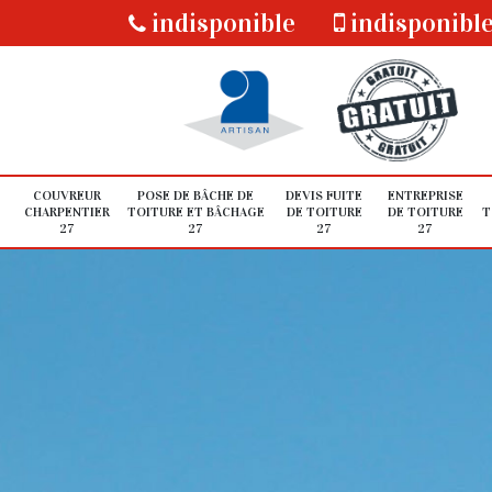
indisponible
indisponibl
COUVREUR
POSE DE BÂCHE DE
DEVIS FUITE
ENTREPRISE
CHARPENTIER
TOITURE ET BÂCHAGE
DE TOITURE
DE TOITURE
T
27
27
27
27