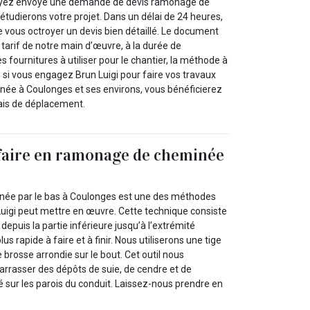
ayez envoyé une demande de devis ramonage de
tudierons votre projet. Dans un délai de 24 heures,
 vous octroyer un devis bien détaillé. Le document
tarif de notre main d’œuvre, à la durée de
des fournitures à utiliser pour le chantier, la méthode à
 : si vous engagez Brun Luigi pour faire vos travaux
ée à Coulonges et ses environs, vous bénéficierez
rais de déplacement.
faire en ramonage de cheminée
ée par le bas à Coulonges est une des méthodes
uigi peut mettre en œuvre. Cette technique consiste
depuis la partie inférieure jusqu’à l’extrémité
lus rapide à faire et à finir. Nous utiliserons une tige
brosse arrondie sur le bout. Cet outil nous
rrasser des dépôts de suie, de cendre et de
 sur les parois du conduit. Laissez-nous prendre en