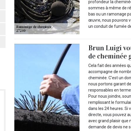
profondeur la cheminée
sommes à même de réal
bas ou un ramonage par 
œuvre, nous pouvons vou
un conduit de fumée d
Brun Luigi vo
de cheminée g
Cela fait des années qu
accompagne de nombreu
cheminée. C’est un dom
nous portons garant d
responsables en termes
Pour nous joindre, so
remplissant le formula
dans les 24 heures. Si 
directe, vous pouvez 
avec grand plaisir que
demande de devis ne se