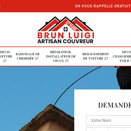
e
ON VOUS RAPPELLE GRATUI
DEVIS
RÉPARATEUR,
DEVI
RAMONAGE DE
REHAUSSEMENT
OITURE
INSTALLATEUR DE
CHANGEME
CHEMINÉE 27
DE TOITURE 27
27
VELUX 27
TUILE 
DEMANDE 