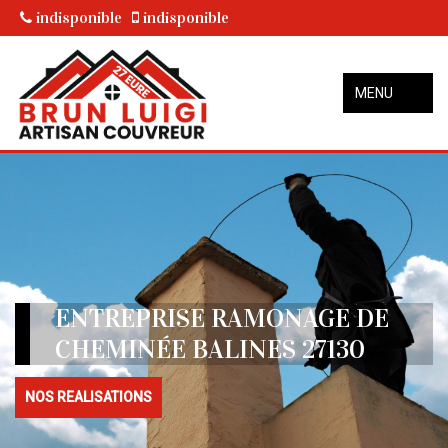
indisponible
indisponible
MENU
ENTREPRISE RAMONAGE DE
CHEMINÉE BALINES 27130
NOS REALISATIONS