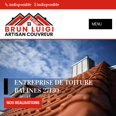
indisponible
indisponible
MENU
ENTREPRISE DE TOITURE
BALINES 27130
NOS REALISATIONS