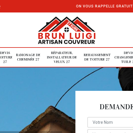
e
ON VOUS RAPPELLE GRATUI
DEVIS
RÉPARATEUR,
DEVI
RAMONAGE DE
REHAUSSEMENT
OITURE
INSTALLATEUR DE
CHANGEME
CHEMINÉE 27
DE TOITURE 27
27
VELUX 27
TUILE 
DEMANDE 