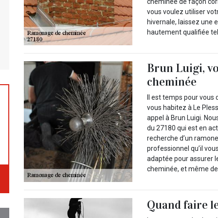
cheminée de façon corre
vous voulez utiliser v
hivernale, laissez un
hautement qualifiée tel
Brun Luigi, v
cheminée
Il est temps pour vous
vous habitez à Le Ples
appel à Brun Luigi. N
du 27180 qui est en ac
recherche d’un ramone
professionnel qu’il vou
adaptée pour assurer l
cheminée, et même de 
Quand faire l