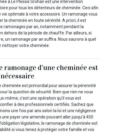
e à Le Plessis Grohan est une intervention
toire pour tous les détenteurs de cheminée. Ceci afin
e vie optimale à votre accessoire. Un ramonage vous
er la cheminée en toute sérénité. A priori, il est
eux ramonages par an, notamment pendant la
n dehors de la période de chauffe. Par ailleurs, si
e, un ramonage par an suffira. Nous saurons à quel
r nettoyer votre cheminée.
Le ramonage d’une cheminée est
t nécessaire
 cheminée est primordial pour assurer la pérennité
 pour la question de sécurité. Bien que rien ne vous
us-même, c’est une opération qu’il vous est
confier à des professionnels certifiés. Sachez que
moins une fois par ans selon la loi et une négligence
 une payer une amende pouvant aller jusqu'à 450
l’obligation législative, le ramonage de cheminée est
bilité si vous tenez à protéger votre famille et vos