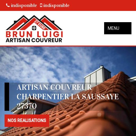
indisponible
indisponible
MENU
ARTISAN COUVREUR
CHARPENTIER LA SAUSSAYE
27370
NOS REALISATIONS