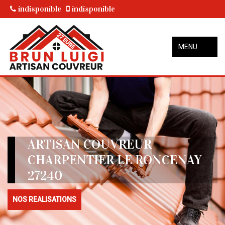
indisponible
indisponible
MENU
ARTISAN COUVREUR
CHARPENTIER LE RONCENAY
27240
NOS REALISATIONS