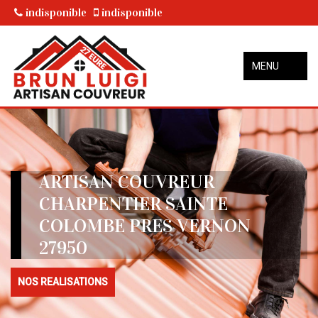
indisponible
indisponible
MENU
ARTISAN COUVREUR
CHARPENTIER SAINTE
COLOMBE PRES VERNON
27950
NOS REALISATIONS