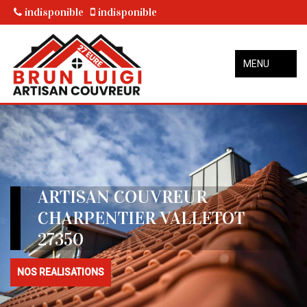
indisponible
indisponible
MENU
ARTISAN COUVREUR
CHARPENTIER VALLETOT
27350
NOS REALISATIONS