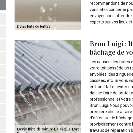
recommandons de nous 
vous êtes concerné par
envoyer sans attendre n
experts sur vos lieux e
Brun Luigi : I
bâchage de vot
Les causes des fuites en
votre toit possède un
envolées, des zinguerie
cassées, etc. Si vous v
en bon état et éviter q
doit se faire de toute u
professionnel et votre m
Brun Luigi. Nous pouvon
première chose à faire
d’effectuer le bâchage 
provisoirement contre l
travaux de réparation l