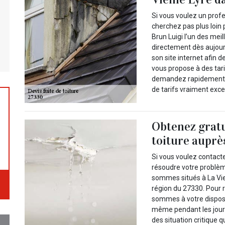
Si vous voulez un profe
cherchez pas plus loin
Brun Luigi l’un des mei
directement dès aujourd
son site internet afin 
vous propose à des tari
demandez rapidement vo
de tarifs vraiment exce
Obtenez gratu
toiture auprè
Si vous voulez contact
résoudre votre problème
sommes situés à La Viei
région du 27330. Pour r
sommes à votre disposi
même pendant les jours 
des situation critique 