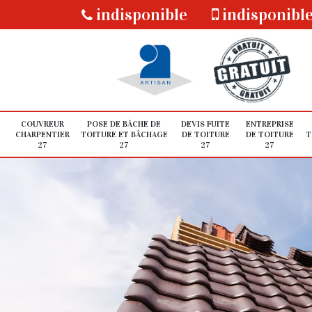
indisponible
indisponibl
COUVREUR
POSE DE BÂCHE DE
DEVIS FUITE
ENTREPRISE
CHARPENTIER
TOITURE ET BÂCHAGE
DE TOITURE
DE TOITURE
T
27
27
27
27