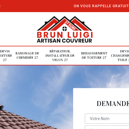
e
ON VOUS RAPPELLE GRATUI
DEVIS
RÉPARATEUR,
DEVI
RAMONAGE DE
REHAUSSEMENT
OITURE
INSTALLATEUR DE
CHANGEME
CHEMINÉE 27
DE TOITURE 27
27
VELUX 27
TUILE 
DEMANDE 