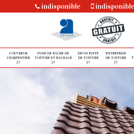
indisponible
indisponibl
COUVREUR
POSE DE BÂCHE DE
DEVIS FUITE
ENTREPRISE
CHARPENTIER
TOITURE ET BÂCHAGE
DE TOITURE
DE TOITURE
T
27
27
27
27