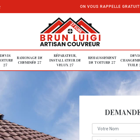
e
ON VOUS RAPPELLE GRATUI
DEVIS
RÉPARATEUR,
DEVI
RAMONAGE DE
REHAUSSEMENT
OITURE
INSTALLATEUR DE
CHANGEME
CHEMINÉE 27
DE TOITURE 27
27
VELUX 27
TUILE 
DEMANDE 