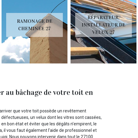
RÉPARATEUR,
RAMONAGE DE
INSTALLATEUR DE
CHEMINÉE 27
VELUX 27
er au bâchage de votre toit en
t arriver que votre toit possède un revêtement
éfectueuses, un velux dont les vitres sont cassées,
 en bon état et éviter que les dégâts n’empirent, le
a, il vous faut également l’aide de professionnel et
Luigi. Nous pouvons intervenir dans tout le 27100