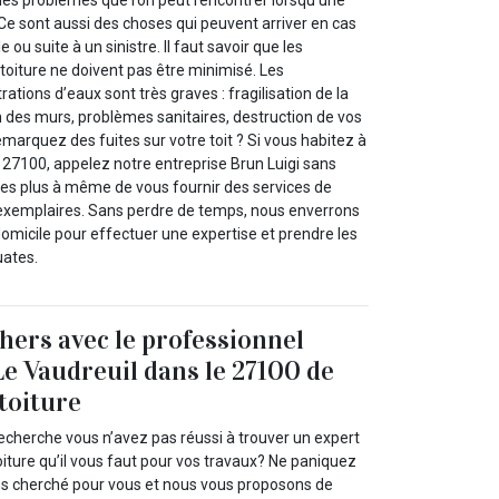
des problèmes que l’on peut rencontrer lorsqu’une
 Ce sont aussi des choses qui peuvent arriver en cas
 ou suite à un sinistre. Il faut savoir que les
toiture ne doivent pas être minimisé. Les
ations d’eaux sont très graves : fragilisation de la
 des murs, problèmes sanitaires, destruction de vos
emarquez des fuites sur votre toit ? Si vous habitez à
 27100, appelez notre entreprise Brun Luigi sans
es plus à même de vous fournir des services de
xemplaires. Sans perdre de temps, nous enverrons
omicile pour effectuer une expertise et prendre les
uates.
chers avec le professionnel
Le Vaudreuil dans le 27100 de
 toiture
echerche vous n’avez pas réussi à trouver un expert
toiture qu’il vous faut pour vos travaux? Ne paniquez
ns cherché pour vous et nous vous proposons de