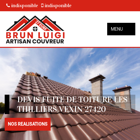
indisponible
indisponible
MENU
DEVIS FUITE DE TOITURE LES
THILLIERS VEXIN 27420
NOS REALISATIONS