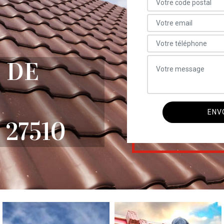
 DE
27510