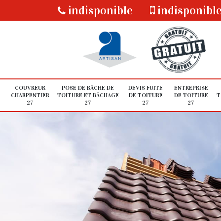
indisponible
indisponibl
COUVREUR
POSE DE BÂCHE DE
DEVIS FUITE
ENTREPRISE
CHARPENTIER
TOITURE ET BÂCHAGE
DE TOITURE
DE TOITURE
T
27
27
27
27