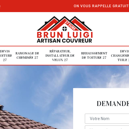
e
ON VOUS RAPPELLE GRATUI
DEVIS
RÉPARATEUR,
DEVI
RAMONAGE DE
REHAUSSEMENT
OITURE
INSTALLATEUR DE
CHANGEME
CHEMINÉE 27
DE TOITURE 27
27
VELUX 27
TUILE 
DEMANDE 