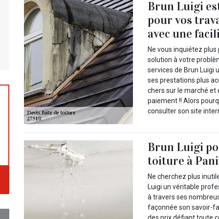
Brun Luigi es
pour vos trava
avec une facil
Ne vous inquiétez plus
solution à votre problè
services de Brun Luigi 
ses prestations plus ac
chers sur le marché et 
paiement !! Alors pourq
consulter son site inte
Brun Luigi pou
toiture à Pani
Ne cherchez plus inut
Luigi un véritable profe
à travers ses nombreus
façonnée son savoir-fai
des prix défiant toute 