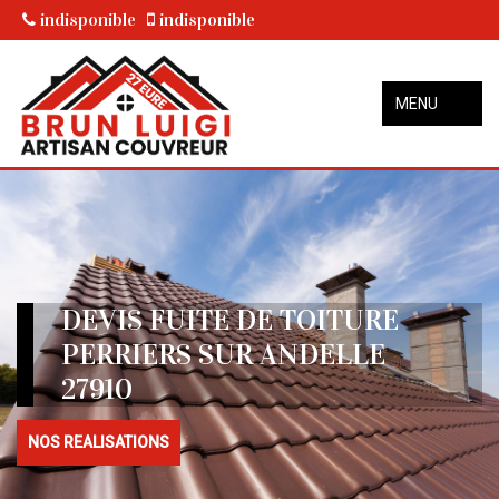
indisponible
indisponible
MENU
DEVIS FUITE DE TOITURE
PERRIERS SUR ANDELLE
27910
NOS REALISATIONS