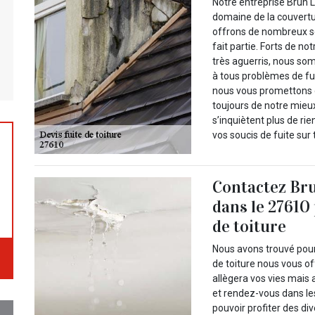
Notre entreprise Brun L
domaine de la couvertu
offrons de nombreux se
fait partie. Forts de n
très aguerris, nous so
à tous problèmes de fuit
nous vous promettons d
toujours de notre mieux
s’inquiètent plus de ri
vos soucis de fuite sur 
Contactez Bru
dans le 27610 
de toiture
Nous avons trouvé pour 
de toiture nous vous of
allègera vos vies mais a
et rendez-vous dans les
pouvoir profiter des di