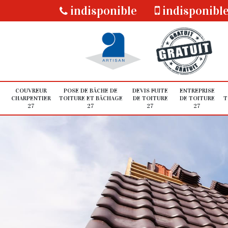
indisponible
indisponibl
COUVREUR
POSE DE BÂCHE DE
DEVIS FUITE
ENTREPRISE
CHARPENTIER
TOITURE ET BÂCHAGE
DE TOITURE
DE TOITURE
T
27
27
27
27