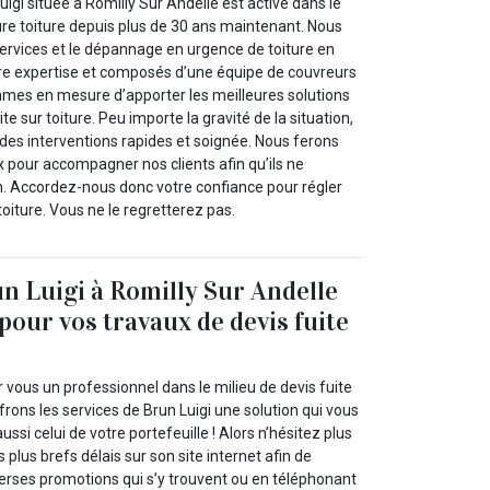
uigi située à Romilly Sur Andelle est active dans le
re toiture depuis plus de 30 ans maintenant. Nous
rvices et le dépannage en urgence de toiture en
otre expertise et composés d’une équipe de couvreurs
mmes en mesure d’apporter les meilleures solutions
e sur toiture. Peu importe la gravité de la situation,
es interventions rapides et soignée. Nous ferons
 pour accompagner nos clients afin qu’ils ne
en. Accordez-nous donc votre confiance pour régler
toiture. Vous ne le regretterez pas.
n Luigi à Romilly Sur Andelle
pour vos travaux de devis fuite
vous un professionnel dans le milieu de devis fuite
frons les services de Brun Luigi une solution qui vous
ussi celui de votre portefeuille ! Alors n’hésitez plus
 plus brefs délais sur son site internet afin de
verses promotions qui s’y trouvent ou en téléphonant