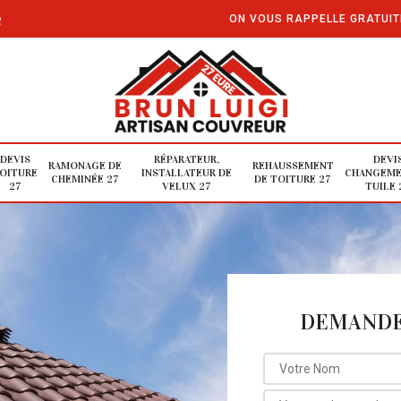
e
ON VOUS RAPPELLE GRATUI
DEVIS
RÉPARATEUR,
DEVI
RAMONAGE DE
REHAUSSEMENT
OITURE
INSTALLATEUR DE
CHANGEME
CHEMINÉE 27
DE TOITURE 27
27
VELUX 27
TUILE 
DEMANDE 