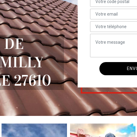
 DE
MILLY
E 27610