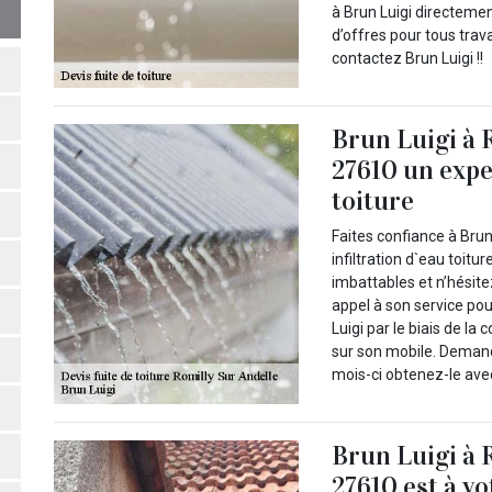
à Brun Luigi directeme
d’offres pour tous trava
contactez Brun Luigi !!
Brun Luigi à 
27610 un exper
toiture
Faites confiance à Brun
infiltration d`eau toitu
imbattables et n’hésite
appel à son service po
Luigi par le biais de la
sur son mobile. Deman
mois-ci obtenez-le avec 
Brun Luigi à 
27610 est à vo