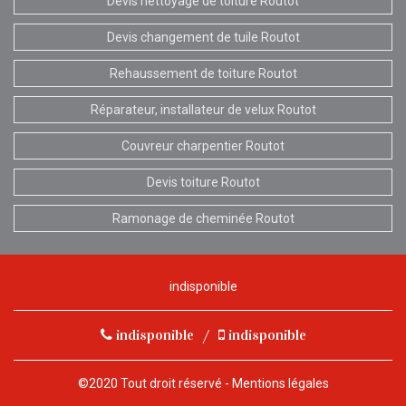
Devis nettoyage de toiture Routot
Devis changement de tuile Routot
Rehaussement de toiture Routot
Réparateur, installateur de velux Routot
Couvreur charpentier Routot
Devis toiture Routot
Ramonage de cheminée Routot
indisponible
indisponible
/
indisponible
©2020 Tout droit réservé -
Mentions légales