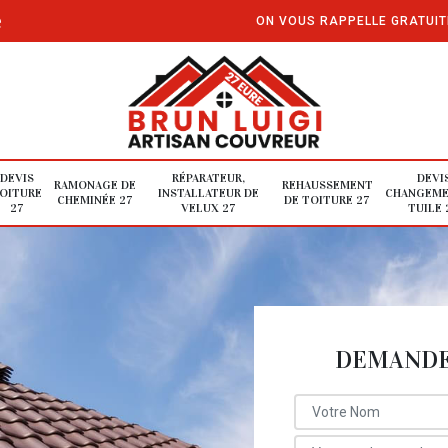
e
ON VOUS RAPPELLE GRATUI
DEVIS
RÉPARATEUR,
DEVI
RAMONAGE DE
REHAUSSEMENT
OITURE
INSTALLATEUR DE
CHANGEME
CHEMINÉE 27
DE TOITURE 27
27
VELUX 27
TUILE 
DEMANDE 