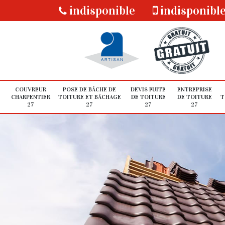
indisponible
indisponibl
COUVREUR
POSE DE BÂCHE DE
DEVIS FUITE
ENTREPRISE
CHARPENTIER
TOITURE ET BÂCHAGE
DE TOITURE
DE TOITURE
T
27
27
27
27