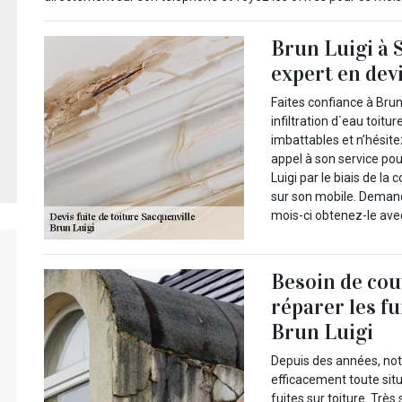
Brun Luigi à 
expert en devi
Faites confiance à Brun
infiltration d`eau toitu
imbattables et n’hésite
appel à son service po
Luigi par le biais de la
sur son mobile. Deman
mois-ci obtenez-le avec 
Besoin de cou
réparer les fu
Brun Luigi
Depuis des années, notr
efficacement toute sit
fuites sur toiture. Très