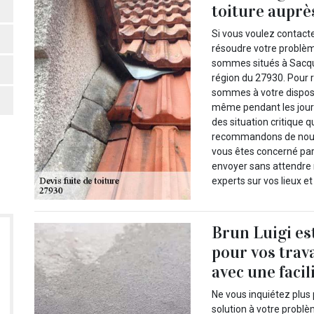
toiture auprè
Si vous voulez contact
résoudre votre problème
sommes situés à Sacque
région du 27930. Pour r
sommes à votre disposi
même pendant les jours 
des situation critique 
recommandons de nous 
vous êtes concerné par
envoyer sans attendre n
experts sur vos lieux e
Brun Luigi es
pour vos trava
avec une facil
Ne vous inquiétez plus
solution à votre problè