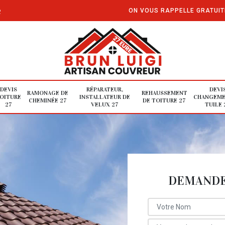
e
ON VOUS RAPPELLE GRATUI
DEVIS
RÉPARATEUR,
DEVI
RAMONAGE DE
REHAUSSEMENT
OITURE
INSTALLATEUR DE
CHANGEME
CHEMINÉE 27
DE TOITURE 27
27
VELUX 27
TUILE 
DEMANDE 