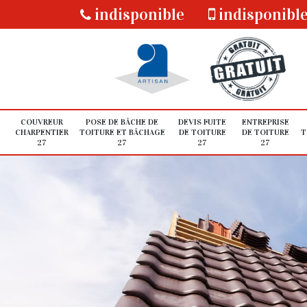
indisponible
indisponibl
COUVREUR
POSE DE BÂCHE DE
DEVIS FUITE
ENTREPRISE
CHARPENTIER
TOITURE ET BÂCHAGE
DE TOITURE
DE TOITURE
T
27
27
27
27