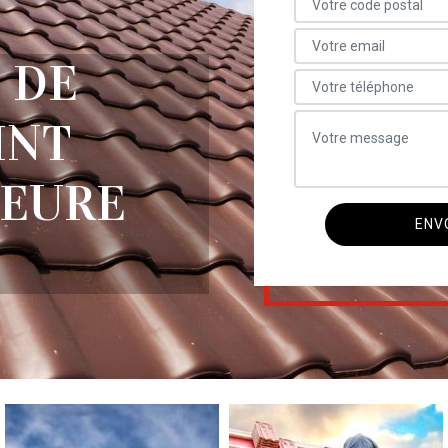
 DE
INT
 EURE