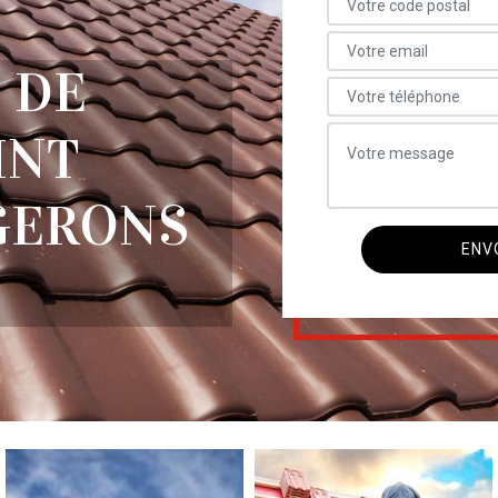
 DE
INT
GERONS