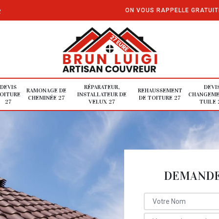
e
ON VOUS RAPPELLE GRATUI
DEVIS
RÉPARATEUR,
DEVI
RAMONAGE DE
REHAUSSEMENT
OITURE
INSTALLATEUR DE
CHANGEME
CHEMINÉE 27
DE TOITURE 27
27
VELUX 27
TUILE 
DEMANDE 