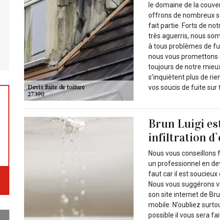
le domaine de la couve
offrons de nombreux se
fait partie. Forts de n
très aguerris, nous so
à tous problèmes de fuit
nous vous promettons d
toujours de notre mieux
s’inquiètent plus de ri
vos soucis de fuite sur 
Brun Luigi es
infiltration d
Nous vous conseillons f
un professionnel en devis
faut car il est soucieux
Nous vous suggérons vi
son site internet de Br
mobile. N’oubliez surt
possible il vous sera fa