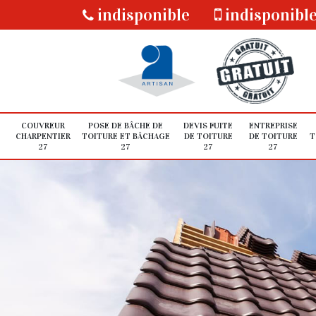
indisponible
indisponibl
COUVREUR
POSE DE BÂCHE DE
DEVIS FUITE
ENTREPRISE
CHARPENTIER
TOITURE ET BÂCHAGE
DE TOITURE
DE TOITURE
T
27
27
27
27