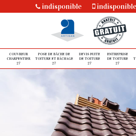
indisponible
indisponibl
COUVREUR
POSE DE BÂCHE DE
DEVIS FUITE
ENTREPRISE
CHARPENTIER
TOITURE ET BÂCHAGE
DE TOITURE
DE TOITURE
T
27
27
27
27