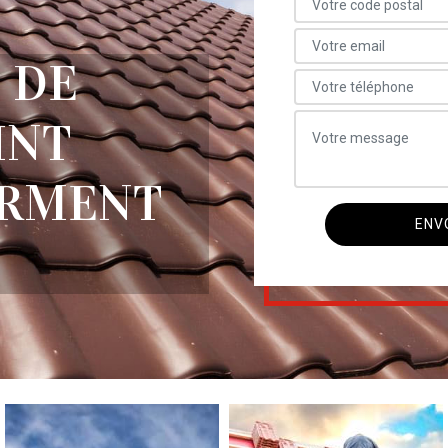
 DE
INT
ERMENT