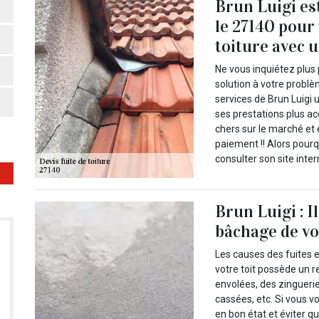
Brun Luigi es
le 27140 pour 
toiture avec u
Ne vous inquiétez plus
solution à votre problè
services de Brun Luigi 
ses prestations plus ac
chers sur le marché et 
paiement !! Alors pourq
consulter son site inte
Brun Luigi : I
bâchage de vot
Les causes des fuites en
votre toit possède un
envolées, des zinguerie
cassées, etc. Si vous v
en bon état et éviter q