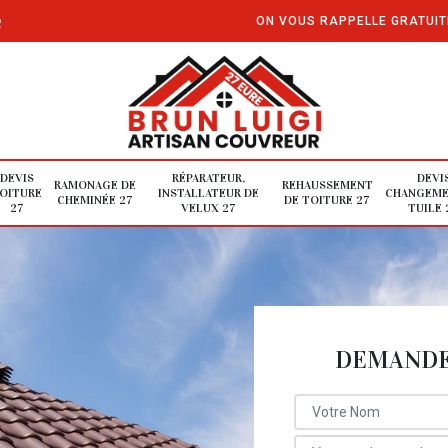
e
ON VOUS RAPPELLE GRATUI
DEVIS
RÉPARATEUR,
DEVI
RAMONAGE DE
REHAUSSEMENT
OITURE
INSTALLATEUR DE
CHANGEME
CHEMINÉE 27
DE TOITURE 27
27
VELUX 27
TUILE 
DEMANDE 