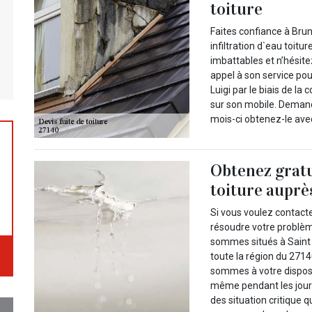
toiture
Faites confiance à Brun
infiltration d`eau toitu
imbattables et n’hésite
appel à son service po
Luigi par le biais de la
sur son mobile. Deman
mois-ci obtenez-le avec 
Obtenez gratu
toiture auprè
Si vous voulez contact
résoudre votre problème
sommes situés à Saint 
toute la région du 2714
sommes à votre disposi
même pendant les jours 
des situation critique 