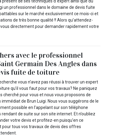
à présent de ses techniques d`expert ainsi que du
igi un professionnel dans le domaine de devis fuite
mbattables sur le marché exclusivement ce mois-ci et
ations de très bonne qualité !! Alors qu’attendez-
z-vous directement pour demander rapidement votre
chers avec le professionnel
Saint Germain Des Angles dans
vis fuite de toiture
echerche vous n’avez pas réussi à trouver un expert
toiture qu’il vous faut pour vos travaux? Ne paniquez
ns cherché pour vous et nous vous proposons de
es immédiat de Brun Luigi. Nous vous suggérons de le
ement possible en l’appelant sur son téléphone
rendant de suite sur son site internet. Et n’oubliez
nder votre devis et profitez-en puisqu’en ce
pour tous vos travaux de devis des offres
ttendent.