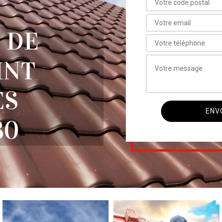
 DE
INT
ES
30