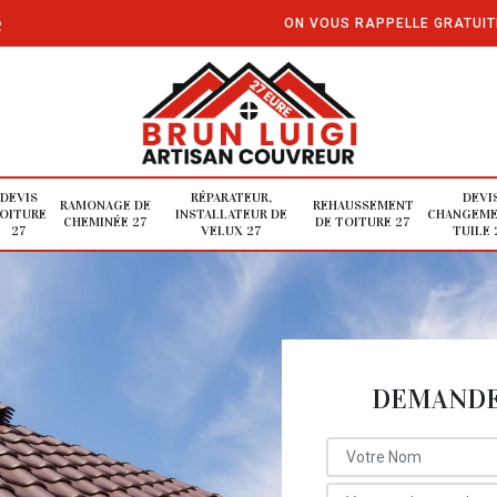
e
ON VOUS RAPPELLE GRATUI
DEVIS
RÉPARATEUR,
DEVI
RAMONAGE DE
REHAUSSEMENT
OITURE
INSTALLATEUR DE
CHANGEME
CHEMINÉE 27
DE TOITURE 27
27
VELUX 27
TUILE 
DEMANDE 