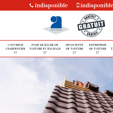
indisponible
indisponibl
COUVREUR
POSE DE BÂCHE DE
DEVIS FUITE
ENTREPRISE
CHARPENTIER
TOITURE ET BÂCHAGE
DE TOITURE
DE TOITURE
T
27
27
27
27