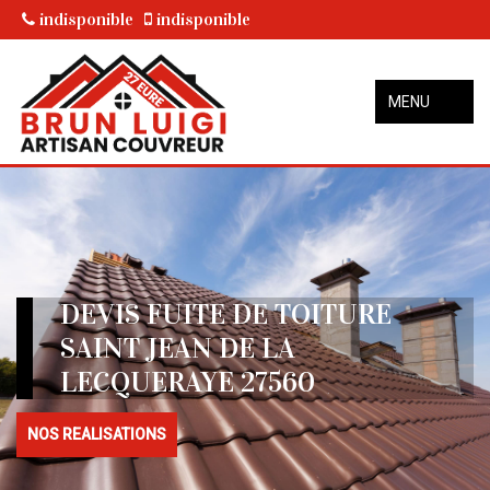
indisponible
indisponible
MENU
DEVIS FUITE DE TOITURE
SAINT JEAN DE LA
LECQUERAYE 27560
NOS REALISATIONS