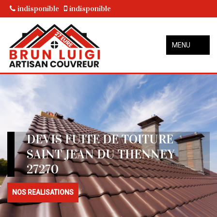
indisponible
indisponible
MENU
DEVIS FUITE DE TOITURE
SAINT JEAN DU THENNEY
27270
NOS REALISATIONS