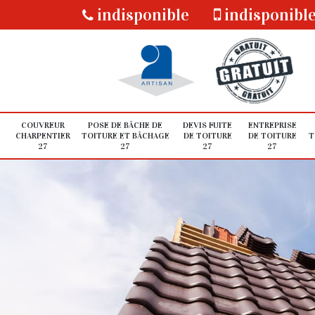
indisponible
indisponibl
COUVREUR
POSE DE BÂCHE DE
DEVIS FUITE
ENTREPRISE
CHARPENTIER
TOITURE ET BÂCHAGE
DE TOITURE
DE TOITURE
T
27
27
27
27