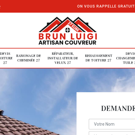
e
ON VOUS RAPPELLE GRATUI
DEVIS
RÉPARATEUR,
DEVI
RAMONAGE DE
REHAUSSEMENT
OITURE
INSTALLATEUR DE
CHANGEME
CHEMINÉE 27
DE TOITURE 27
27
VELUX 27
TUILE 
DEMANDE 