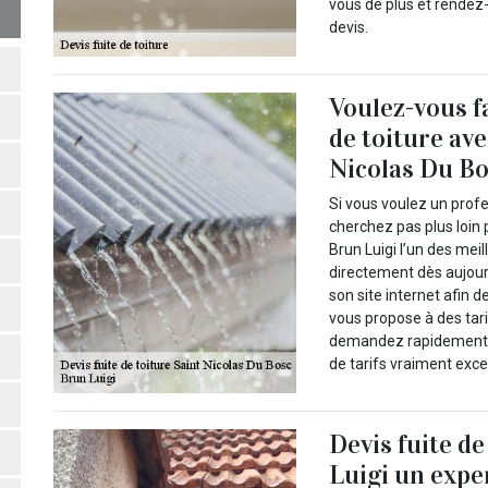
vous de plus et rende
devis.
Voulez-vous fa
de toiture av
Nicolas Du Bo
Si vous voulez un profe
cherchez pas plus loin
Brun Luigi l’un des mei
directement dès aujourd
son site internet afin 
vous propose à des tari
demandez rapidement vo
de tarifs vraiment exce
Devis fuite d
Luigi un expe