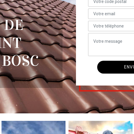
 DE
INT
 BOSC