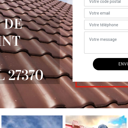
 DE
INT
 27370