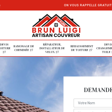
e
ON VOUS RAPPELLE GRATUI
DEVIS
RÉPARATEUR,
DEVI
RAMONAGE DE
REHAUSSEMENT
OITURE
INSTALLATEUR DE
CHANGEME
CHEMINÉE 27
DE TOITURE 27
27
VELUX 27
TUILE 
DEMANDE 