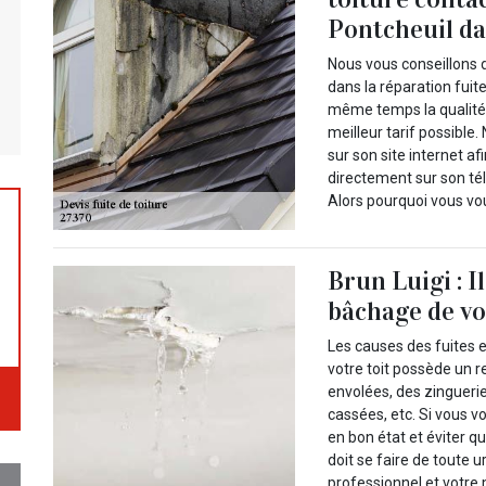
Pontcheuil da
Nous vous conseillons d
dans la réparation fuite
même temps la qualité 
meilleur tarif possible
sur son site internet af
directement sur son tél
Alors pourquoi vous vo
Brun Luigi : I
bâchage de vot
Les causes des fuites en
votre toit possède un
envolées, des zinguerie
cassées, etc. Si vous v
en bon état et éviter q
doit se faire de toute u
professionnel et votre 