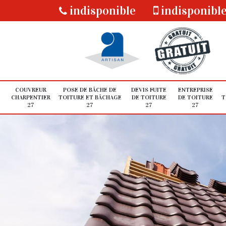
indisponible
indisponibl
COUVREUR
POSE DE BÂCHE DE
DEVIS FUITE
ENTREPRISE
CHARPENTIER
TOITURE ET BÂCHAGE
DE TOITURE
DE TOITURE
T
27
27
27
27