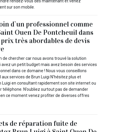
ttendre rendez-vous dès maintenant et venez
ment sur son mobile.
soin d`un professionnel comme
Saint Ouen De Pontcheuil dans
 prix très abordables de devis
re
n de chercher car nous avons trouvé la solution
 avez un petit budget mais avez besoin des services
sionnel dans ce domaine ! Nous vous conseillons
 aux services de Brun Luigi N’hésitez plus et
 Luigi en consultant rapidement son site internet ou
par téléphone. N’oubliez surtout pas de demander
rs en ce moment venez profiter de diverses offres
ets de réparation fuite de
ctez Brun Luigi à Saint Ouen De