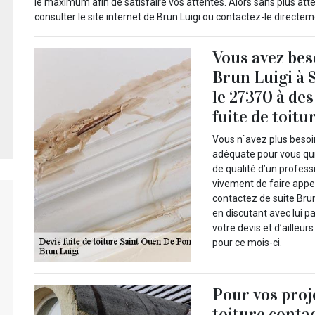
le maximum afin de satisfaire vos attentes. Alors sans plus a
consulter le site internet de Brun Luigi ou contactez-le directe
Vous avez be
Brun Luigi à 
le 27370 à des
fuite de toitu
Vous n`avez plus besoi
adéquate pour vous qui
de qualité d’un profes
vivement de faire appel
contactez de suite Brun
en discutant avec lui 
votre devis et d’ailleu
pour ce mois-ci.
Pour vos proj
toiture conta