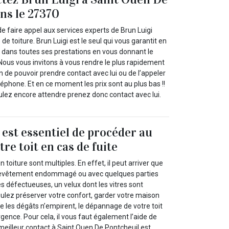
ns le 27370
e faire appel aux services experts de Brun Luigi
 de toiture. Brun Luigi est le seul qui vous garantit en
dans toutes ses prestations en vous donnant le
. Nous vous invitons à vous rendre le plus rapidement
in de pouvoir prendre contact avec lui ou de l’appeler
éphone. Et en ce moment les prix sont au plus bas !!
ulez encore attendre prenez donc contact avec lui.
l est essentiel de procéder au
re toit en cas de fuite
 toiture sont multiples. En effet, il peut arriver que
 revêtement endommagé ou avec quelques parties
s défectueuses, un velux dont les vitres sont
oulez préserver votre confort, garder votre maison
ue les dégâts n’empirent, le dépannage de votre toit
rgence. Pour cela, il vous faut également l’aide de
meilleur contact à Saint Ouen De Pontcheuil est