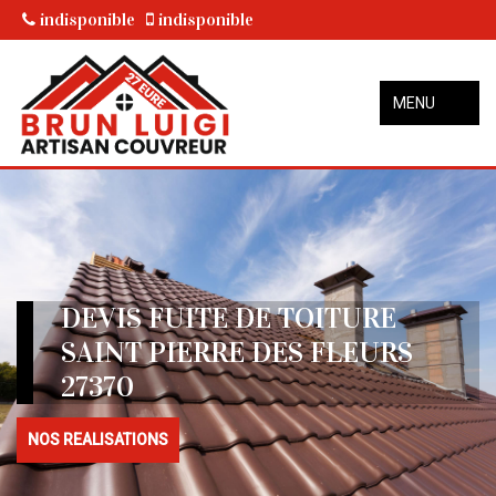
indisponible
indisponible
MENU
DEVIS FUITE DE TOITURE
SAINT PIERRE DES FLEURS
27370
NOS REALISATIONS