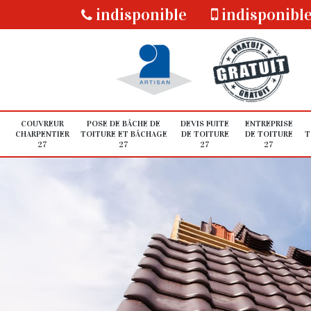
indisponible
indisponibl
COUVREUR
POSE DE BÂCHE DE
DEVIS FUITE
ENTREPRISE
CHARPENTIER
TOITURE ET BÂCHAGE
DE TOITURE
DE TOITURE
T
27
27
27
27