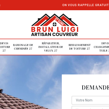
e
ON VOUS RAPPELLE GRATUI
DEVIS
RÉPARATEUR,
DEVI
RAMONAGE DE
REHAUSSEMENT
OITURE
INSTALLATEUR DE
CHANGEME
CHEMINÉE 27
DE TOITURE 27
27
VELUX 27
TUILE 
DEMANDE 