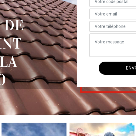
 DE
INT
LA
0