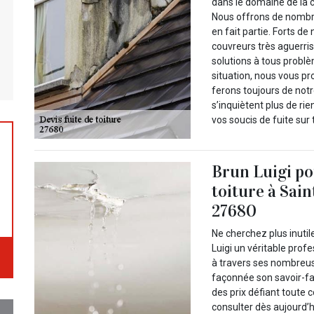
dans le domaine de la 
Nous offrons de nombre
en fait partie. Forts d
couvreurs très aguerri
solutions à tous problè
situation, nous vous p
ferons toujours de not
s’inquiètent plus de ri
vos soucis de fuite sur 
Brun Luigi pou
toiture à Sai
27680
Ne cherchez plus inut
Luigi un véritable profe
à travers ses nombreus
façonnée son savoir-fai
des prix défiant toute 
consulter dès aujourd’h