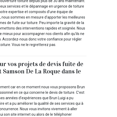
couverture toiture depuis plus de 30 ans maintenant.
ux services et le dépannage en urgence de toiture
e notre expertise et composés d’une équipe de
s, nous sommes en mesure d’apporter les meilleures
mes de fuite sur toiture. Peu importe la gravité de la
romettons des interventions rapides et soignée. Nous
re mieux pour accompagner nos clients afin qu’ils ne
en. Accordez-nous donc votre confiance pour régler
toiture. Vous ne le regretterez pas.
r vos projets de devis fuite de
nt Samson De La Roque dans le
ilement car en ce moment nous vous proposons Brun
ssionnel en ce qui concerne le devis de toiture. C’est
es années d’expériences que Brun Luigi a pu
re et a pu améliorer la qualité de ses services qui à
concurrence. Nous vous invitons vivement à aller
ui son site internet ou alors de le téléphoner