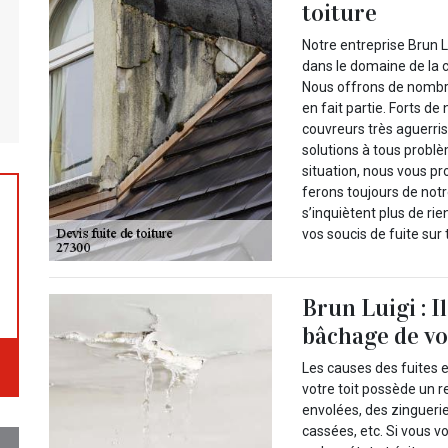
toiture
Notre entreprise Brun Lu
dans le domaine de la 
Nous offrons de nombre
en fait partie. Forts d
couvreurs très aguerri
solutions à tous problè
situation, nous vous p
ferons toujours de not
s’inquiètent plus de ri
vos soucis de fuite sur 
Brun Luigi : I
bâchage de vot
Les causes des fuites en
votre toit possède un
envolées, des zinguerie
cassées, etc. Si vous v