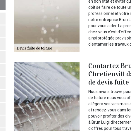
en bon état et éviter q
doit se faire de toute u
professionnel et votre m
notre entreprise Brun L
pour vous aider. La pre
chez vous c’est d’effec
ainsi protégée provisoi
d’entamer les travaux d
Contactez Bru
Chretienvill 
de devis fuite
Nous avons trouvé pour 
de toiture nous vous of
allègera vos vies mais a
et rendez-vous dans les
pouvoir profiter des di
à Brun Luigi directeme
d’offres pour tous trava