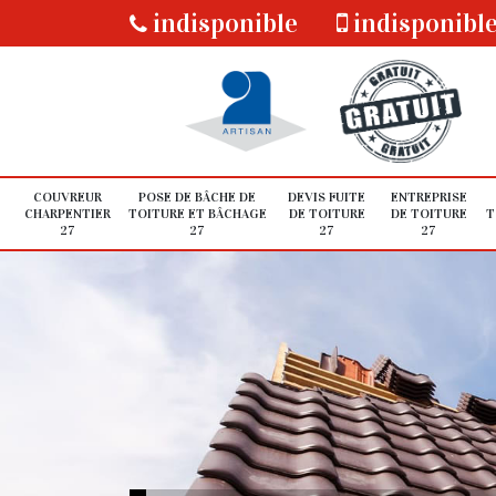
indisponible
indisponibl
COUVREUR
POSE DE BÂCHE DE
DEVIS FUITE
ENTREPRISE
CHARPENTIER
TOITURE ET BÂCHAGE
DE TOITURE
DE TOITURE
T
27
27
27
27