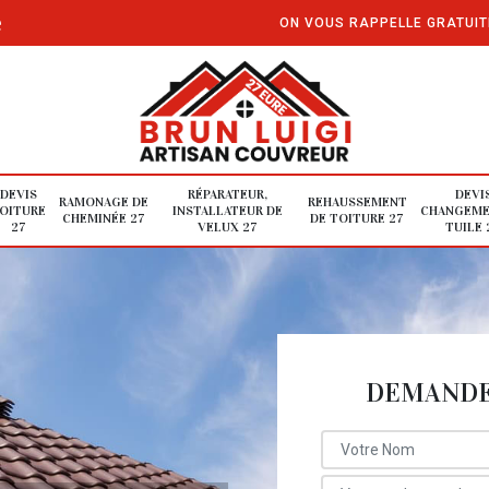
e
ON VOUS RAPPELLE GRATUI
DEVIS
RÉPARATEUR,
DEVI
RAMONAGE DE
REHAUSSEMENT
OITURE
INSTALLATEUR DE
CHANGEME
CHEMINÉE 27
DE TOITURE 27
27
VELUX 27
TUILE 
DEMANDE 