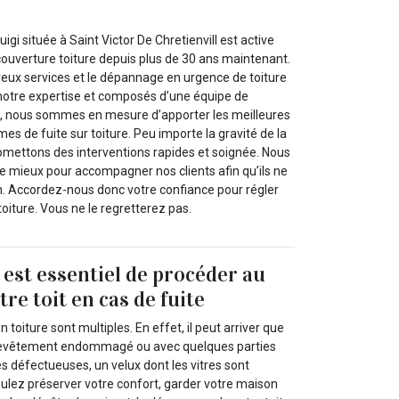
igi située à Saint Victor De Chretienvill est active
couverture toiture depuis plus de 30 ans maintenant.
ux services et le dépannage en urgence de toiture
e notre expertise et composés d’une équipe de
s, nous sommes en mesure d’apporter les meilleures
mes de fuite sur toiture. Peu importe la gravité de la
romettons des interventions rapides et soignée. Nous
re mieux pour accompagner nos clients afin qu’ils ne
en. Accordez-nous donc votre confiance pour régler
toiture. Vous ne le regretterez pas.
l est essentiel de procéder au
re toit en cas de fuite
 toiture sont multiples. En effet, il peut arriver que
 revêtement endommagé ou avec quelques parties
s défectueuses, un velux dont les vitres sont
oulez préserver votre confort, garder votre maison