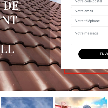
 DE
INT
ILL