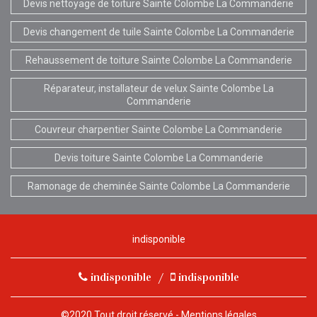
Devis nettoyage de toiture Sainte Colombe La Commanderie
Devis changement de tuile Sainte Colombe La Commanderie
Rehaussement de toiture Sainte Colombe La Commanderie
Réparateur, installateur de velux Sainte Colombe La
Commanderie
Couvreur charpentier Sainte Colombe La Commanderie
Devis toiture Sainte Colombe La Commanderie
Ramonage de cheminée Sainte Colombe La Commanderie
indisponible
indisponible
/
indisponible
©2020 Tout droit réservé -
Mentions légales