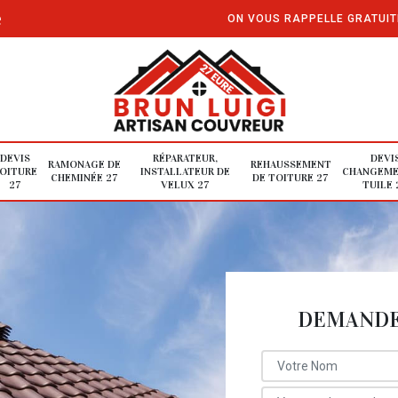
e
ON VOUS RAPPELLE GRATUI
DEVIS
RÉPARATEUR,
DEVI
RAMONAGE DE
REHAUSSEMENT
OITURE
INSTALLATEUR DE
CHANGEME
CHEMINÉE 27
DE TOITURE 27
27
VELUX 27
TUILE 
DEMANDE 