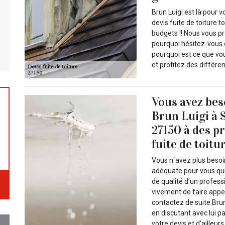
Brun Luigi est là pour 
devis fuite de toiture t
budgets !! Nous vous pr
pourquoi hésitez-vous 
pourquoi est ce que v
et profitez des différe
Vous avez be
Brun Luigi à 
27150 à des pr
fuite de toitu
Vous n`avez plus besoi
adéquate pour vous qui
de qualité d’un profes
vivement de faire appel
contactez de suite Brun
en discutant avec lui 
votre devis et d’ailleu