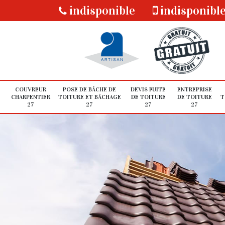
indisponible
indisponibl
COUVREUR
POSE DE BÂCHE DE
DEVIS FUITE
ENTREPRISE
CHARPENTIER
TOITURE ET BÂCHAGE
DE TOITURE
DE TOITURE
T
27
27
27
27