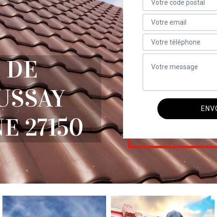
 DE
USSAY
E 27150