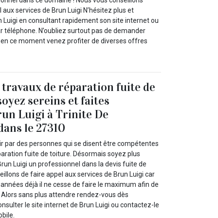
sionnel dans ce domaine ! Nous vous conseillons
 aux services de Brun Luigi N’hésitez plus et
 Luigi en consultant rapidement son site internet ou
par téléphone. N’oubliez surtout pas de demander
rs en ce moment venez profiter de diverses offres
 travaux de réparation fuite de
soyez sereins et faites
run Luigi à Trinite De
dans le 27310
oir par des personnes qui se disent être compétentes
aration fuite de toiture. Désormais soyez plus
run Luigi un professionnel dans la devis fuite de
eillons de faire appel aux services de Brun Luigi car
nnées déjà il ne cesse de faire le maximum afin de
. Alors sans plus attendre rendez-vous dès
sulter le site internet de Brun Luigi ou contactez-le
bile.