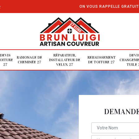
e
ON VOUS RAPPELLE GRATUI
DEVIS
RÉPARATEUR,
DEVI
RAMONAGE DE
REHAUSSEMENT
OITURE
INSTALLATEUR DE
CHANGEME
CHEMINÉE 27
DE TOITURE 27
27
VELUX 27
TUILE 
DEMANDE 