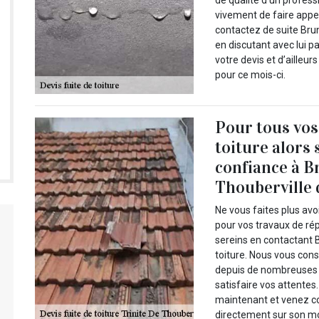
de qualité d’un profes
vivement de faire appel
contactez de suite Brun
en discutant avec lui 
votre devis et d’ailleu
pour ce mois-ci.
Pour tous vos
toiture alors 
confiance à B
Thouberville 
Ne vous faites plus av
pour vos travaux de rép
sereins en contactant B
toiture. Nous vous cons
depuis de nombreuses a
satisfaire vos attentes
maintenant et venez con
directement sur son mo