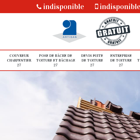
indisponible
indisponibl
COUVREUR
POSE DE BÂCHE DE
DEVIS FUITE
ENTREPRISE
CHARPENTIER
TOITURE ET BÂCHAGE
DE TOITURE
DE TOITURE
T
27
27
27
27