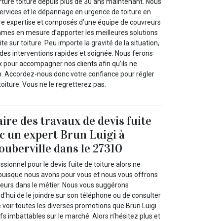
rture toiture depuis plus de 30 ans maintenant. Nous
rvices et le dépannage en urgence de toiture en
otre expertise et composés d’une équipe de couvreurs
mmes en mesure d’apporter les meilleures solutions
e sur toiture. Peu importe la gravité de la situation,
es interventions rapides et soignée. Nous ferons
 pour accompagner nos clients afin qu’ils ne
en. Accordez-nous donc votre confiance pour régler
toiture. Vous ne le regretterez pas.
ire des travaux de devis fuite
ec un expert Brun Luigi à
ouberville dans le 27310
ssionnel pour le devis fuite de toiture alors ne
 puisque nous avons pour vous et nous vous offrons
lleurs dans le métier. Nous vous suggérons
’hui de le joindre sur son téléphone ou de consulter
de voir toutes les diverses promotions que Brun Luigi
fs imbattables sur le marché. Alors n’hésitez plus et