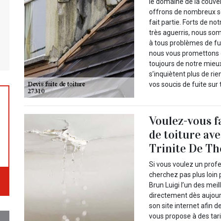
le domaine de la couve
offrons de nombreux se
fait partie. Forts de n
très aguerris, nous so
à tous problèmes de fuit
nous vous promettons d
toujours de notre mieux
s’inquiètent plus de ri
vos soucis de fuite sur 
Voulez-vous fa
de toiture av
Trinite De Th
Si vous voulez un profe
cherchez pas plus loin
Brun Luigi l’un des mei
directement dès aujourd
son site internet afin 
vous propose à des tari