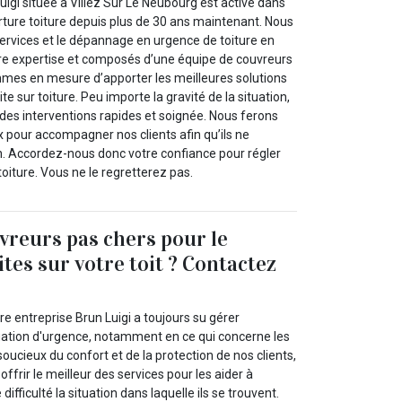
uigi située à Villez Sur Le Neubourg est active dans
rture toiture depuis plus de 30 ans maintenant. Nous
rvices et le dépannage en urgence de toiture en
otre expertise et composés d’une équipe de couvreurs
mmes en mesure d’apporter les meilleures solutions
e sur toiture. Peu importe la gravité de la situation,
es interventions rapides et soignée. Nous ferons
 pour accompagner nos clients afin qu’ils ne
en. Accordez-nous donc votre confiance pour régler
toiture. Vous ne le regretterez pas.
vreurs pas chers pour le
ites sur votre toit ? Contactez
e entreprise Brun Luigi a toujours su gérer
uation d'urgence, notamment en ce qui concerne les
 soucieux du confort et de la protection de nos clients,
ffrir le meilleur des services pour les aider à
fficulté la situation dans laquelle ils se trouvent.