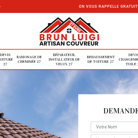
e
ON VOUS RAPPELLE GRATUI
DEVIS
RÉPARATEUR,
DEVI
RAMONAGE DE
REHAUSSEMENT
OITURE
INSTALLATEUR DE
CHANGEME
CHEMINÉE 27
DE TOITURE 27
27
VELUX 27
TUILE 
DEMANDE 