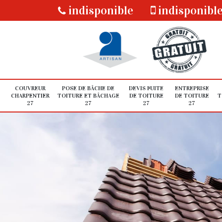
indisponible
indisponibl
COUVREUR
POSE DE BÂCHE DE
DEVIS FUITE
ENTREPRISE
CHARPENTIER
TOITURE ET BÂCHAGE
DE TOITURE
DE TOITURE
T
27
27
27
27