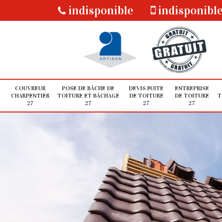
indisponible
indisponibl
COUVREUR
POSE DE BÂCHE DE
DEVIS FUITE
ENTREPRISE
CHARPENTIER
TOITURE ET BÂCHAGE
DE TOITURE
DE TOITURE
T
27
27
27
27