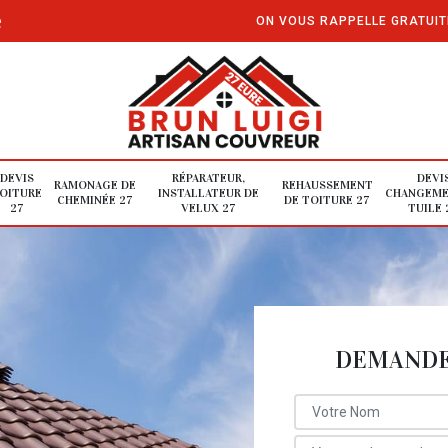
e
ON VOUS RAPPELLE GRATUI
DEVIS
RÉPARATEUR,
DEVI
RAMONAGE DE
REHAUSSEMENT
OITURE
INSTALLATEUR DE
CHANGEME
CHEMINÉE 27
DE TOITURE 27
27
VELUX 27
TUILE 
DEMANDE 