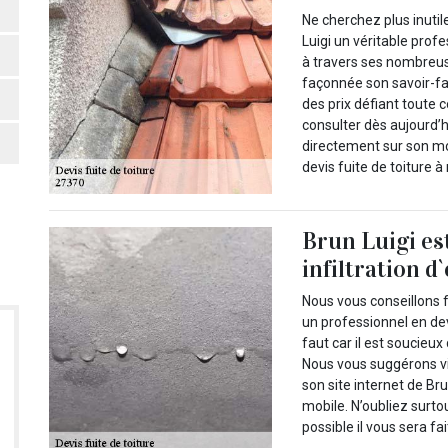
Ne cherchez plus inut
Luigi un véritable profe
à travers ses nombreus
façonnée son savoir-fai
des prix défiant toute 
consulter dès aujourd’h
directement sur son mob
devis fuite de toiture à
Brun Luigi es
infiltration d
Nous vous conseillons f
un professionnel en devis
faut car il est soucieux
Nous vous suggérons vi
son site internet de Br
mobile. N’oubliez surt
possible il vous sera fa