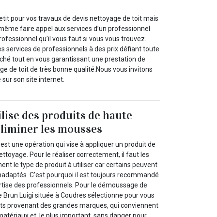
tit pour vos travaux de devis nettoyage de toit mais
ême faire appel aux services d’un professionnel
professionnel qu’il vous faut si vous vous trouvez.
es services de professionnels à des prix défiant toute
ché tout en vous garantissant une prestation de
age de toit de très bonne qualité.Nous vous invitons
sur son site internet.
ilise des produits de haute
éliminer les mousses
st une opération qui vise à appliquer un produit de
ttoyage. Pour le réaliser correctement, il faut les
ent le type de produit à utiliser car certains peuvent
inadaptés. C'est pourquoi il est toujours recommandé
ertise des professionnels. Pour le démoussage de
se Brun Luigi située à Coudres sélectionne pour vous
ts provenant des grandes marques, qui conviennent
atériaux et, le plus important, sans danger pour