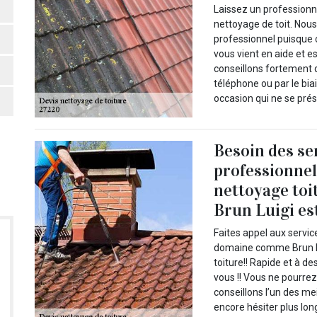
Laissez un professionn
nettoyage de toit. Nou
professionnel puisque 
vous vient en aide et e
conseillons fortement 
téléphone ou par le biai
occasion qui ne se prés
Besoin des se
professionnel
nettoyage toi
Brun Luigi est
Faites appel aux servi
domaine comme Brun Lu
toiture!! Rapide et à de
vous !! Vous ne pourre
conseillons l’un des m
encore hésiter plus lon