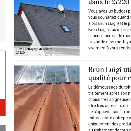
dans le 27220
Vous avez un budget pe
vous souhaitez quand m
alors Brun Luigi est le 
Brun Luigi vous offre s
concurrence sur le mar
travail de devis nettoy
vivement à vous rendre 
Brun Luigi ut
qualité pour 
Le démoussage du toit e
traitement après son ne
choisir très soigneusem
être très agressifs ou 
de s’appuyer sur l’exp
toiture, notre entrepri
uniquement des produi
au traitement de tous m