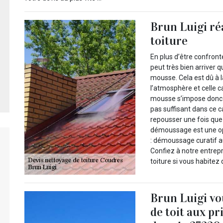
Brun Luigi ré
toiture
En plus d’être confron
peut très bien arriver q
mousse. Cela est dû à 
l’atmosphère et celle c
mousse s’impose donc ca
pas suffisant dans ce 
repousser une fois que 
démoussage est une opé
: démoussage curatif 
Confiez à notre entrep
toiture si vous habitez
Brun Luigi vo
de toit aux p