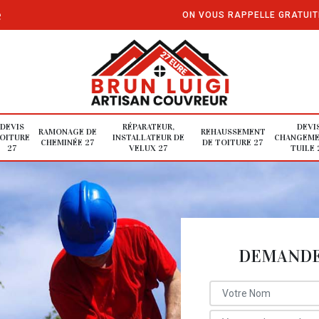
e
ON VOUS RAPPELLE GRATUI
DEVIS
RÉPARATEUR,
DEVI
RAMONAGE DE
REHAUSSEMENT
OITURE
INSTALLATEUR DE
CHANGEME
CHEMINÉE 27
DE TOITURE 27
27
VELUX 27
TUILE 
DEMANDE 