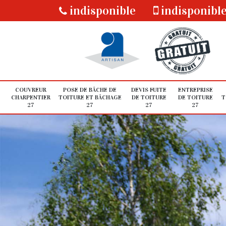
indisponible
indisponibl
COUVREUR
POSE DE BÂCHE DE
DEVIS FUITE
ENTREPRISE
CHARPENTIER
TOITURE ET BÂCHAGE
DE TOITURE
DE TOITURE
T
27
27
27
27