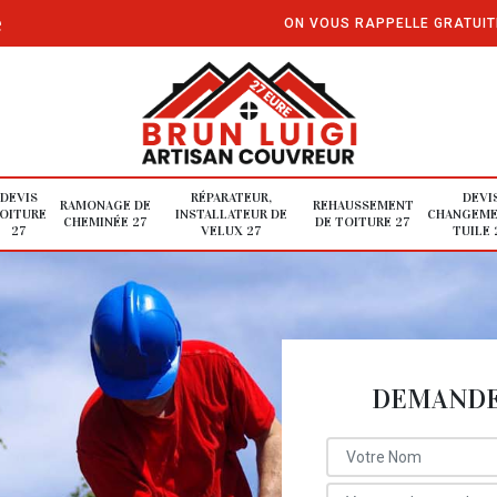
e
ON VOUS RAPPELLE GRATUI
DEVIS
RÉPARATEUR,
DEVI
RAMONAGE DE
REHAUSSEMENT
OITURE
INSTALLATEUR DE
CHANGEME
CHEMINÉE 27
DE TOITURE 27
27
VELUX 27
TUILE 
DEMANDE 