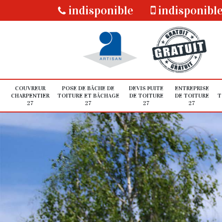
indisponible
indisponibl
COUVREUR
POSE DE BÂCHE DE
DEVIS FUITE
ENTREPRISE
CHARPENTIER
TOITURE ET BÂCHAGE
DE TOITURE
DE TOITURE
T
27
27
27
27