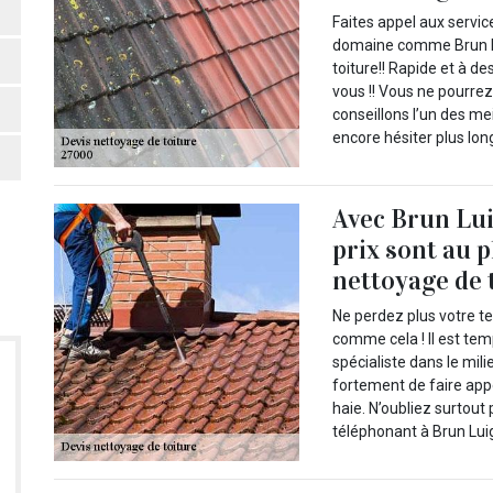
Faites appel aux servi
domaine comme Brun Lu
toiture!! Rapide et à de
vous !! Vous ne pourre
conseillons l’un des m
encore hésiter plus lon
Avec Brun Lui
prix sont au p
nettoyage de to
Ne perdez plus votre t
comme cela ! Il est tem
spécialiste dans le mili
fortement de faire app
haie. N’oubliez surtou
téléphonant à Brun Luig