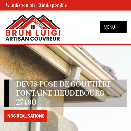
indisponible
indisponible
MENU
DEVIS POSE DE GOUTTIÈRE
FONTAINE HEUDEBOURG
27490
NOS REALISATIONS