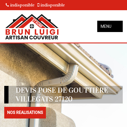
indisponible
indisponible
MENU
DEVIS POSE DE GOUTTIÈRE
VILLEGATS 27120
NOS REALISATIONS