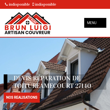
indisponible
indisponible
MENU
DEVIS RÉPARATION DE
TOITUREAMECOURT 27140
NOS REALISATIONS