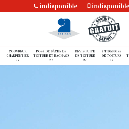
indisponible
indisponibl
COUVREUR
POSE DE BÂCHE DE
DEVIS FUITE
ENTREPRISE
CHARPENTIER
TOITURE ET BÂCHAGE
DE TOITURE
DE TOITURE
T
27
27
27
27