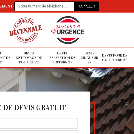
TEMENT
S
DEVIS
DEVIS
DEVIS
DEVIS POSE DE
NT DE
NETTOYAGE DE
RÉPARATION DE
ZINGUEUR
GOUTTIÈRE 27
27
TOITURE 27
TOITURE 27
27
DE DEVIS GRATUIT