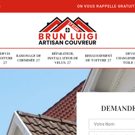
e
ON VOUS RAPPELLE GRATUI
DEVIS
RÉPARATEUR,
DEVI
RAMONAGE DE
REHAUSSEMENT
OITURE
INSTALLATEUR DE
CHANGEME
CHEMINÉE 27
DE TOITURE 27
27
VELUX 27
TUILE 
DEMANDE 