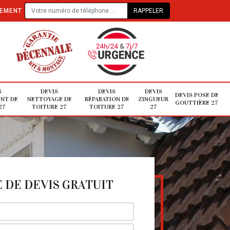
TEMENT
S
DEVIS
DEVIS
DEVIS
DEVIS POSE DE
NT DE
NETTOYAGE DE
RÉPARATION DE
ZINGUEUR
GOUTTIÈRE 27
27
TOITURE 27
TOITURE 27
27
DE DEVIS GRATUIT