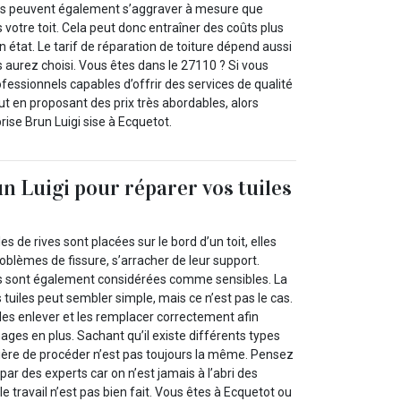
ts peuvent également s’aggraver à mesure que
ns votre toit. Cela peut donc entraîner des coûts plus
n état. Le tarif de réparation de toiture dépend aussi
 aurez choisi. Vous êtes dans le 27110 ? Si vous
essionnels capables d’offrir des services de qualité
out en proposant des prix très abordables, alors
rise Brun Luigi sise à Ecquetot.
n Luigi pour réparer vos tuiles
es de rives sont placées sur le bord d’un toit, elles
oblèmes de fissure, s’arracher de leur support.
es sont également considérées comme sensibles. La
 tuiles peut sembler simple, mais ce n’est pas le cas.
les enlever et les remplacer correctement afin
ges en plus. Sachant qu’il existe différents types
nière de procéder n’est pas toujours la même. Pensez
par des experts car on n’est jamais à l’abri des
e travail n’est pas bien fait. Vous êtes à Ecquetot ou