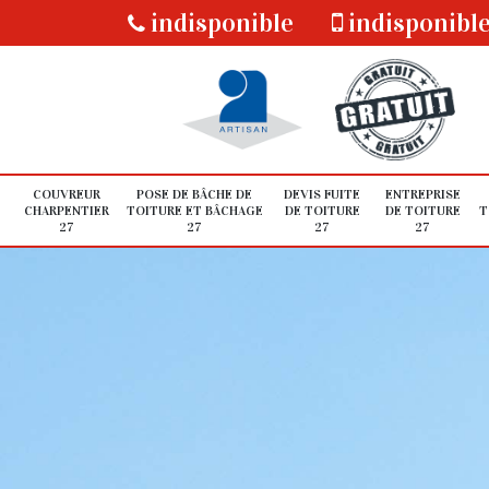
indisponible
indisponibl
COUVREUR
POSE DE BÂCHE DE
DEVIS FUITE
ENTREPRISE
CHARPENTIER
TOITURE ET BÂCHAGE
DE TOITURE
DE TOITURE
T
27
27
27
27