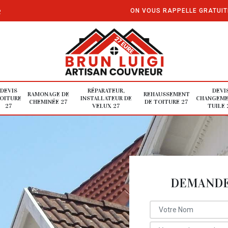
e
ON VOUS RAPPELLE GRATUI
DEVIS
RÉPARATEUR,
DEVI
RAMONAGE DE
REHAUSSEMENT
OITURE
INSTALLATEUR DE
CHANGEME
CHEMINÉE 27
DE TOITURE 27
27
VELUX 27
TUILE 
DEMANDE 