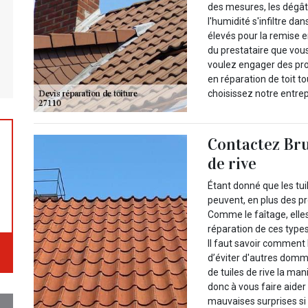
des mesures, les dégâ
l'humidité s'infiltre da
élevés pour la remise e
du prestataire que vous
voulez engager des prof
en réparation de toit t
choisissez notre entrep
Contactez Bru
de rive
Étant donné que les tuil
peuvent, en plus des pr
Comme le faîtage, ell
réparation de ces types
Il faut savoir comment 
d’éviter d'autres domma
de tuiles de rive la ma
donc à vous faire aider 
mauvaises surprises si l