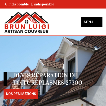
indisponible
indisponible
MENU
DEVIS RÉPARATION DE
TOITUREPLASNES 27300
NOS REALISATIONS