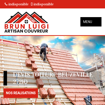
indisponible
indisponible
MENU
DEVIS TOITURE BEUZEVILLE
27210
NOS REALISATIONS