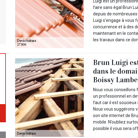
Luigi est un profession
faire sans égal Brun Lu
depuis de nombreuses 
Luigi s’engage à vous fo
concurrence et à des d
maintenant en le contac
les travaux dans ce do
Brun Luigi es
dans le domai
Boissy Lamber
Nous vous conseillons f
un professionnel en devi
faut car il est soucieux
Nous vous suggérons vi
son site internet de Br
mobile. N’oubliez surt
possible il vous sera off