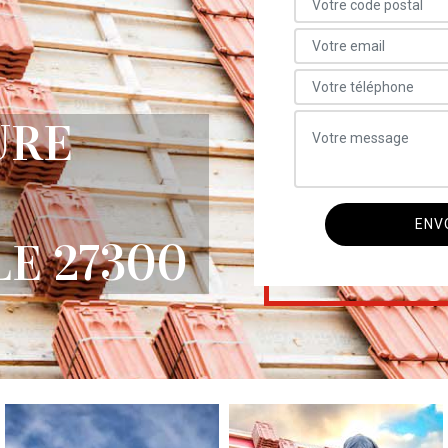
URE
E 27300