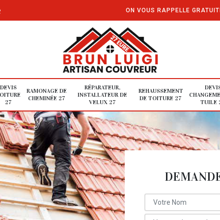
e
ON VOUS RAPPELLE GRATUI
DEVIS
RÉPARATEUR,
DEVI
RAMONAGE DE
REHAUSSEMENT
OITURE
INSTALLATEUR DE
CHANGEME
CHEMINÉE 27
DE TOITURE 27
27
VELUX 27
TUILE 
DEMANDE 