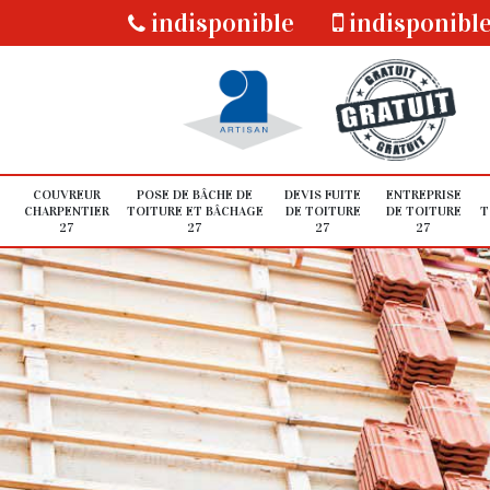
indisponible
indisponibl
COUVREUR
POSE DE BÂCHE DE
DEVIS FUITE
ENTREPRISE
CHARPENTIER
TOITURE ET BÂCHAGE
DE TOITURE
DE TOITURE
T
27
27
27
27