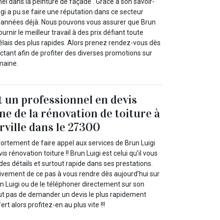
nel dans la peinture de façade . Grâce à son savoir-
igi a pu se faire une réputation dans ce secteur
années déjà. Nous pouvons vous assurer que Brun
urnir le meilleur travail à des prix défiant toute
élais des plus rapides. Alors prenez rendez-vous dès
tant afin de profiter des diverses promotions sur
maine.
t un professionnel en devis
ne de la rénovation de toiture à
ville dans le 27300
ortement de faire appel aux services de Brun Luigi
s rénovation toiture !! Brun Luigi est celui qu’il vous
 des détails et surtout rapide dans ses prestations.
vement de ce pas à vous rendre dès aujourd’hui sur
un Luigi ou de le téléphoner directement sur son
out pas de demander un devis le plus rapidement
ert alors profitez-en au plus vite !!!