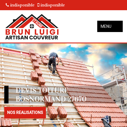
indisponible
indisponible
MENU
DEVIS TOITURE
BOSNORMAND 27670
NOS REALISATIONS