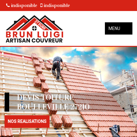
indisponible
indisponible
MENU
DEVIS TOITURE
BOULLEVILLE 27210
NOS REALISATIONS