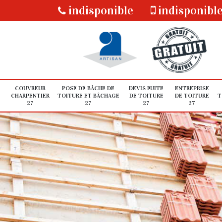
indisponible
indisponibl
COUVREUR
POSE DE BÂCHE DE
DEVIS FUITE
ENTREPRISE
CHARPENTIER
TOITURE ET BÂCHAGE
DE TOITURE
DE TOITURE
T
27
27
27
27