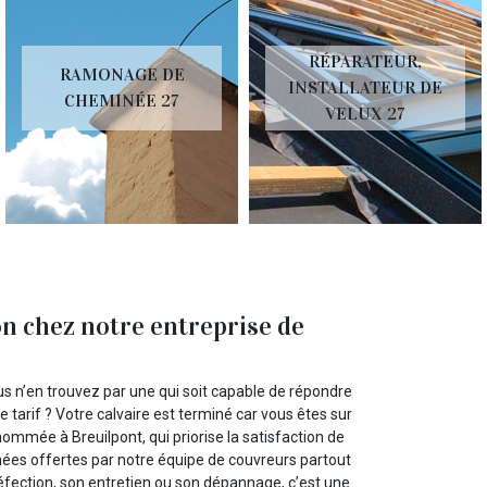
RÉPARATEUR,
RAMONAGE DE
INSTALLATEUR DE
CHEMINÉE 27
VELUX 27
on chez notre entreprise de
us n’en trouvez par une qui soit capable de répondre
e tarif ? Votre calvaire est terminé car vous êtes sur
nommée à Breuilpont, qui priorise la satisfaction de
nées offertes par notre équipe de couvreurs partout
 réfection, son entretien ou son dépannage, c’est une