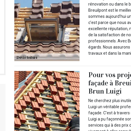
rénovation ou dans le b
Breuilpont est le meille
sommes aujourd’hui une
c’est parce que nous av
excellente réputation, 
de la satisfaction de 
professionnels. Avec Br
égards. Nous assurons u
travaux et dans la man
Pour vos proj
façade à Breui
Brun Luigi
Ne cherchez plus inut
Luigi un véritable prof
façade. C’est à trave
Luigi a pu façonnée son
services qui à des prix