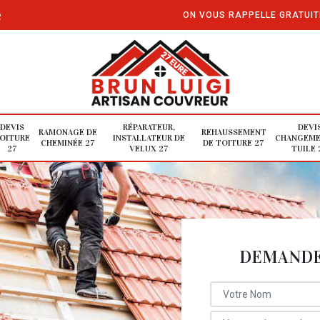
e
ON VOUS RAPPELLE GRATUI
DEVIS
RÉPARATEUR,
DEVI
RAMONAGE DE
REHAUSSEMENT
OITURE
INSTALLATEUR DE
CHANGEME
CHEMINÉE 27
DE TOITURE 27
27
VELUX 27
TUILE 
DEMANDE 