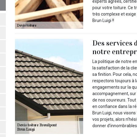
experts agrées, certif
pour votre toiture. Ce 
très complexe et exige
Brun Luigi !!
Des services 
notre entrepr
La politique de notre en
la satisfaction de la cl
sa finition. Pour cela,
respectons toujours à l
engagements sur la qual
accompagnement, sur no
de nos couvreurs. Tout 
en confiance dans la ré
Brun Luigi, nous visons 
vos projets, alors n’h
donner d’innombrables 