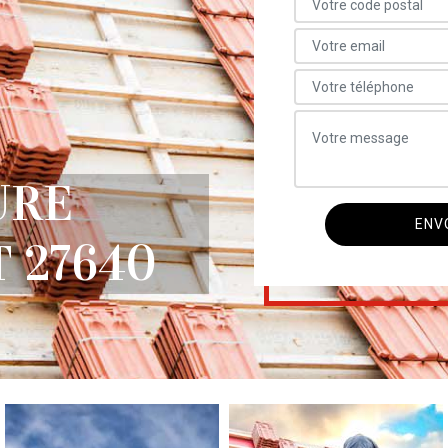
URE
 27640